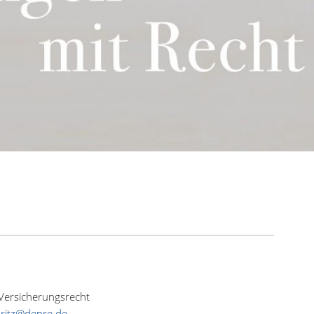
Versicherungsrecht
oritz@depre.de