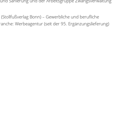
ht und Sanierung und der Arbeitsgruppe Zwangsverwaltung
Stollfußverlag Bonn) – Gewerbliche und berufliche
ranche: Werbeagentur (seit der 95. Ergänzungslieferung)