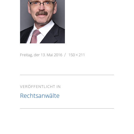
Veröffentlicht
Freitag, der 13. Mai 2016
Volle
150 × 211
am
Größe
Beitragsnavigation
VERÖFFENTLICHT IN
Rechtsanwälte