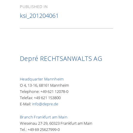
Post
PUBLISHED IN
navigation
ksi_201204061
Depré RECHTSANWALTS AG
Headquarter Mannheim
O 4, 13-16, 68161 Mannheim
Telephone: +49 621 12078-0
Telefax: +49 621 153800
E-Mail:
info@depre.de
Branch Frankfurt am Main
Wiesenau 27-29, 60323 Frankfurt am Main
Tel.: +49 69 25627999-0