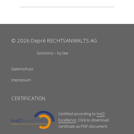
© 2026
Depré RECHTSANWALTS AG
Solutions – by law
Datenschutz
Impressum
CERTIFICATION
Certified according to
InsO
Excellence
. Click to download
certificate as PDF-document.