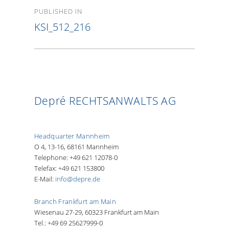
Post
PUBLISHED IN
navigation
KSI_512_216
Depré RECHTSANWALTS AG
Headquarter Mannheim
O 4, 13-16, 68161 Mannheim
Telephone: +49 621 12078-0
Telefax: +49 621 153800
E-Mail:
info@depre.de
Branch Frankfurt am Main
Wiesenau 27-29, 60323 Frankfurt am Main
Tel.: +49 69 25627999-0