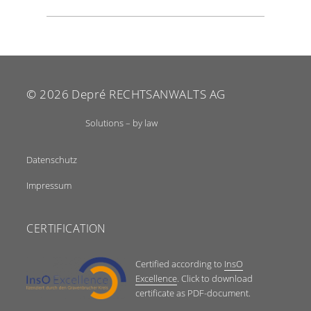
© 2026
Depré RECHTSANWALTS AG
Solutions – by law
Datenschutz
Impressum
CERTIFICATION
Certified according to
InsO
Excellence
. Click to download
certificate as PDF-document.