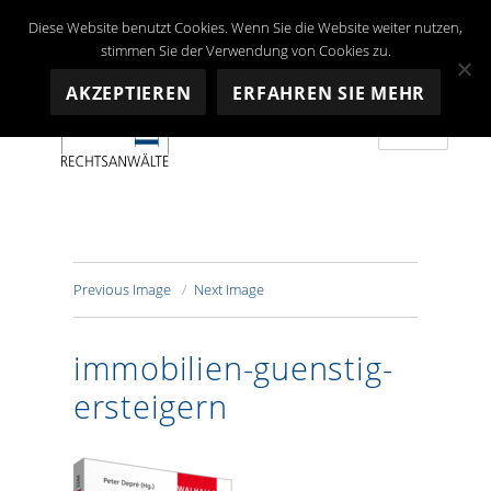
Diese Website benutzt Cookies. Wenn Sie die Website weiter nutzen,
stimmen Sie der Verwendung von Cookies zu.
AKZEPTIEREN
ERFAHREN SIE MEHR
MENU
Depré RECHTSANWALTS AG
Previous Image
Next Image
immobilien-guenstig-
ersteigern