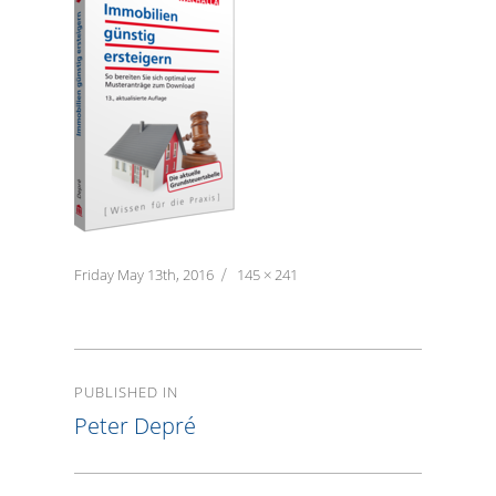
Posted
Friday May 13th, 2016
Full
145 × 241
on
size
Post
PUBLISHED IN
navigation
Peter Depré