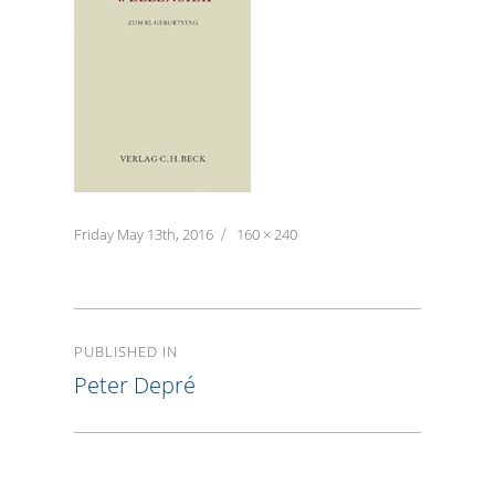
Posted
Friday May 13th, 2016
Full
160 × 240
on
size
Post
PUBLISHED IN
navigation
Peter Depré