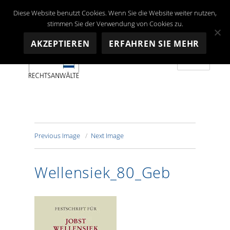
Diese Website benutzt Cookies. Wenn Sie die Website weiter nutzen,
stimmen Sie der Verwendung von Cookies zu.
AKZEPTIEREN
ERFAHREN SIE MEHR
MENU
Depré RECHTSANWALTS AG
Previous Image
Next Image
Wellensiek_80_Geb