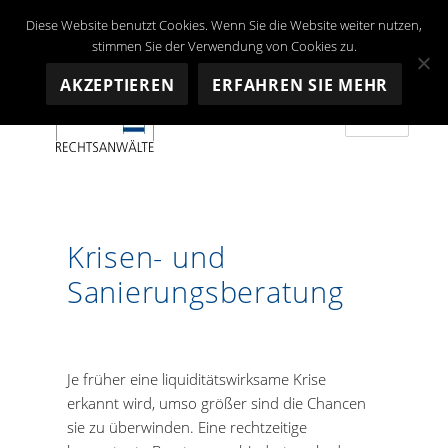
Diese Website benutzt Cookies. Wenn Sie die Website weiter nutzen,
stimmen Sie der Verwendung von Cookies zu.
AKZEPTIEREN
ERFAHREN SIE MEHR
MENÜ
Depré RECHTSANWALTS AG
Krisen- und
Sanierungsberatung
Je früher eine liquiditätswirksame Krise
erkannt wird, umso größer sind die Chancen
sie zu überwinden. Eine rechtzeitige