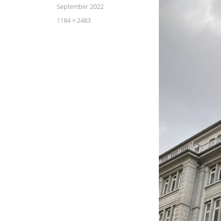
am
September 2022
Volle
1184 × 2483
Größe