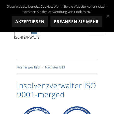
Diese Website benutzt Cookies. Wenn Sie die Website weiter nutzen,
stimmen Sie der Verwendung von Cookies zu.
AKZEPTIEREN
ERFAHREN SIE MEHR
MENÜ
Depré RECHTSANWALTS AG
Vorheriges Bild
Nächstes Bild
Insolvenzverwalter ISO
9001-merged