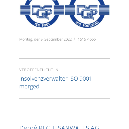
Veröffentlicht
Montag, der 5. September 2022
Volle
1616 × 666
am
Größe
Beitragsnavigation
VERÖFFENTLICHT IN
Insolvenzverwalter ISO 9001-
merged
Depré RECHTSANWALTS AG