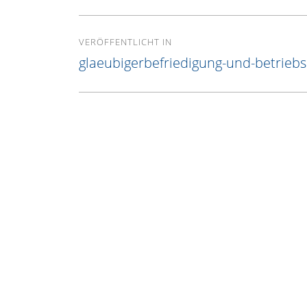
Beitragsnavigation
VERÖFFENTLICHT IN
glaeubigerbefriedigung-und-betrieb