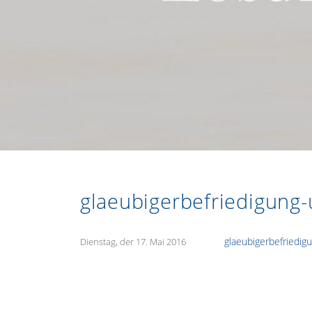
glaeubigerbefriedigung-
glaeubigerbefriedig
Veröffentlicht
Dienstag, der 17. Mai 2016
am